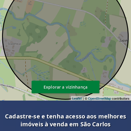
Explorar a vizinhança
Leaflet
| ©
OpenStreetMap
contributors
Cadastre-se e tenha acesso aos melhores
imóveis à venda em São Carlos