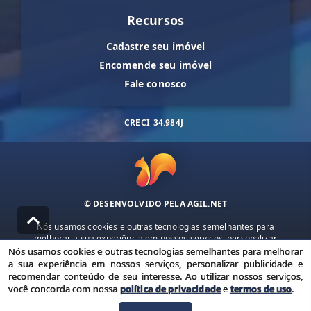
Recursos
Cadastre seu imóvel
Encomende seu imóvel
Fale conosco
CRECI
34.984J
© DESENVOLVIDO PELA
AGIL.NET
Nós usamos cookies e outras tecnologias semelhantes para
melhorar a sua experiência em nossos serviços, personalizar
publicidade e recomendar conteúdo de seu interesse. Ao utilizar
Nós usamos cookies e outras tecnologias semelhantes para melhorar
nossos serviços, você concorda com nossa política de privacidade e
a sua experiência em nossos serviços, personalizar publicidade e
termos de uso.
recomendar conteúdo de seu interesse. Ao utilizar nossos serviços,
você concorda com nossa
política de privacidade
e
termos de uso
.
Política de Privacidade
Termos de uso