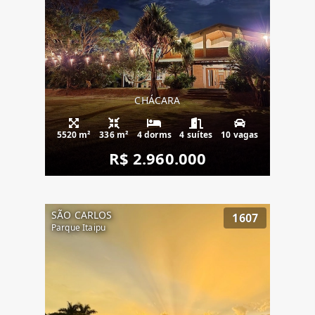
CHÁCARA
5520 m²
336 m²
4 dorms
4 suítes
10 vagas
R$ 2.960.000
SÃO CARLOS
1607
Parque Itaipu