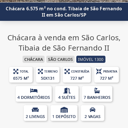
Chácara 6.575 m² no cond. Tibaia de São Fernando
II em São Carlos/SP
Chácara à venda em São Carlos,
Tibaia de São Fernando II
CHÁCARA
SÃO CARLOS
IMÓVEL 1300
TOTAL
TERRENO
CONSTRUÍDA
PRIVATIVA
6575 M²
50X131
727 M²
727 M²
4 DORMITÓRIOS
4 SUÍTES
7 BANHEIROS
2 LIVINGS
1 DEPÓSITO
2 VAGAS