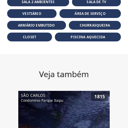
SALA 2 AMBIENTES
SALA DE TV
VESTIÁRIO
ÁREA DE SERVIÇO
ARMÁRIO EMBUTIDO
CHURRASQUEIRA
CLOSET
PISCINA AQUECIDA
Veja também
SÃO CARLOS
1815
Condomínio Parque Itaipu