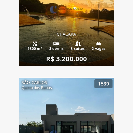
CHÁCARA
5300 m²
3 dorms
3 suítes
2 vagas
R$ 3.200.000
SÃO CARLOS
1539
Quinta dos Buritis