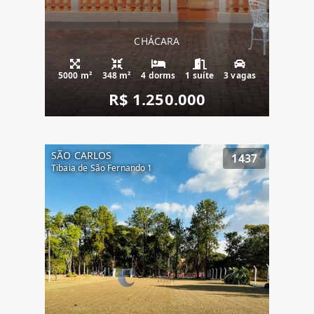
CHÁCARA
5000 m²
348 m²
4 dorms
1 suíte
3 vagas
R$ 1.250.000
SÃO CARLOS
1437
Tibaia de São Fernando 1