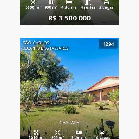
5000 m²
900 m²
4 dorms
4 suítes
2 vagas
R$ 3.500.000
SÃO CARLOS
1294
RECANTO DOS PÁSSAROS
CHÁCARA
2010 m²
200 m²
3 dorms
10 vagas