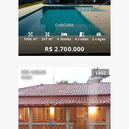
CHÁCARA
1000 m²
247 m²
4 dorms
4 suítes
2 vagas
R$ 2.700.000
SÃO CARLOS
1492
Varjão