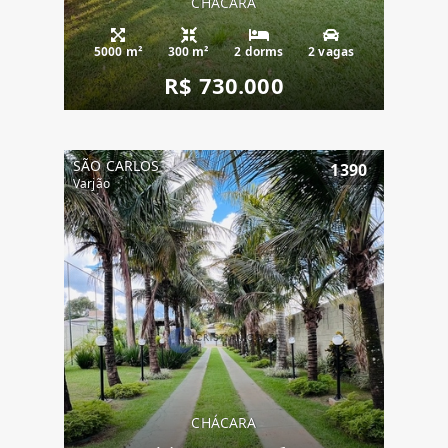
CHÁCARA
5000 m²
300 m²
2 dorms
2 vagas
R$ 730.000
SÃO CARLOS
1390
Varjão
CHÁCARA