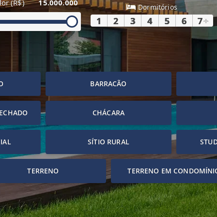
lor (R$)
15.000.000
Dormitórios
1
2
3
4
5
6
7
+
O
BARRACÃO
FECHADO
CHÁCARA
IAL
SÍTIO RURAL
STUD
TERRENO
TERRENO EM CONDOMÍNI