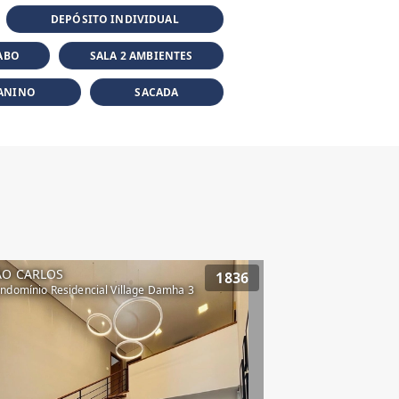
DEPÓSITO INDIVIDUAL
ABO
SALA 2 AMBIENTES
ANINO
SACADA
ÃO CARLOS
1836
ndomínio Residencial Village Damha 3