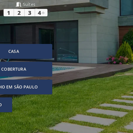
Suítes
1
2
3
4
+
CASA
COBERTURA
IO EM SÃO PAULO
O