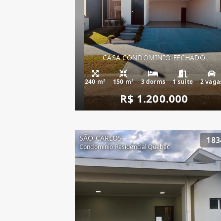
CASA CONDOMÍNIO FECHADO
240 m²
150 m²
3 dorms
1 suíte
2 vaga
R$ 1.200.000
SÃO CARLOS
183
Condomínio Residencial Quebec