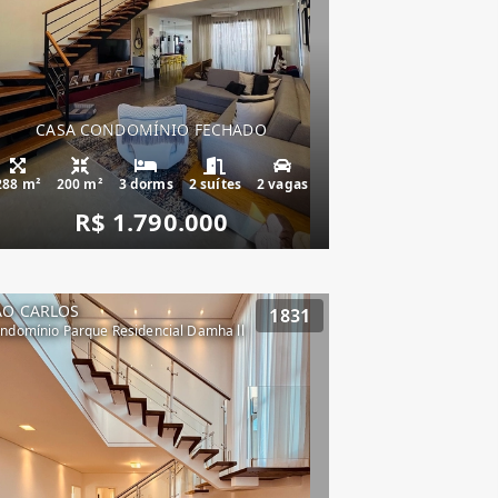
CASA CONDOMÍNIO FECHADO
288 m²
200 m²
3 dorms
2 suítes
2 vagas
R$ 1.790.000
ÃO CARLOS
1831
ndomínio Parque Residencial Damha ll