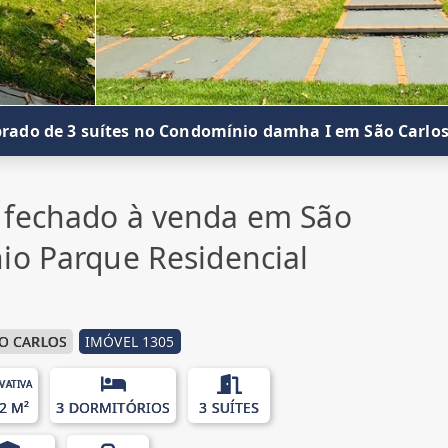
rado de 3 suítes no Condomínio damha I em São Carlo
 fechado à venda em São
io Parque Residencial
O CARLOS
IMÓVEL 1305
IVATIVA
2 M²
3 DORMITÓRIOS
3 SUÍTES