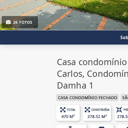
26 FOTOS
Sob
Casa condomínio
Carlos, Condomín
Damha 1
CASA CONDOMÍNIO FECHADO
SÃ
TOTAL
CONSTRUÍDA
PR
470 M²
278.52 M²
278.5