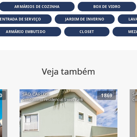
ARMÁRIOS DE COZINHA
BOX DE VIDRO
ENTRADA DE SERVIÇO
JARDIM DE INVERNO
LAV
ARMÁRIO EMBUTIDO
CLOSET
MEZ
Veja também
SÃO CARLOS
S
0
1869
Condomínio residencial Swiss Park
Co