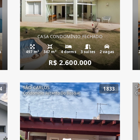
CASA CONDOMÍNIO FECHADO
s
497 m²
347 m²
4 dorms
3 suítes
2 vagas
R$ 2.600.000
SÃO CARLOS
S
4
1833
Condomínio Recanto Do Bosque
Co