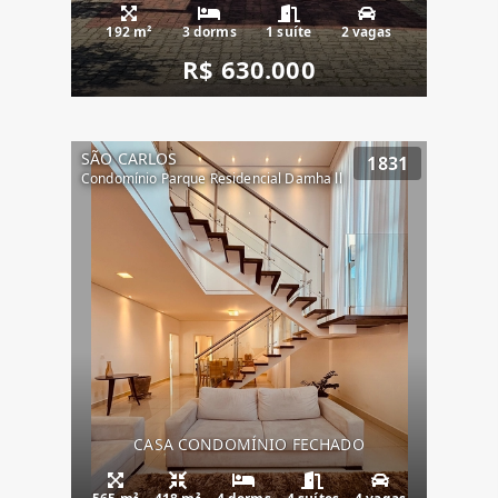
192 m²
3 dorms
1 suíte
2 vagas
R$ 630.000
SÃO CARLOS
1831
Condomínio Parque Residencial Damha ll
CASA CONDOMÍNIO FECHADO