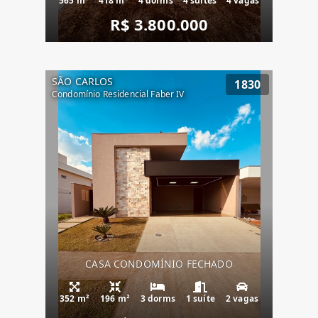
565 m²
418 m²
4 dorms
4 suítes
4 vagas
R$ 3.800.000
SÃO CARLOS
1830
Condomínio Residencial Faber IV
CASA CONDOMÍNIO FECHADO
352 m²
196 m²
3 dorms
1 suíte
2 vagas