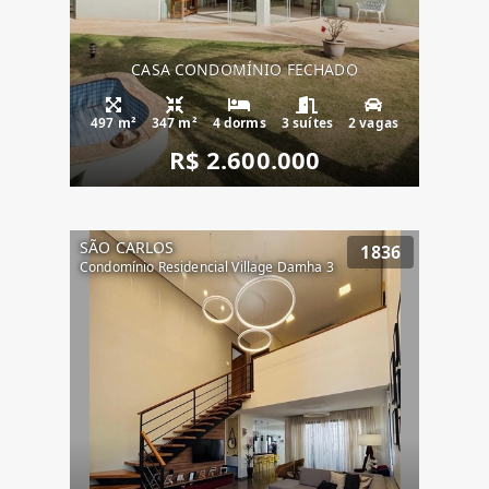
CASA CONDOMÍNIO FECHADO
497 m²
347 m²
4 dorms
3 suítes
2 vagas
R$ 2.600.000
SÃO CARLOS
1836
Condomínio Residencial Village Damha 3