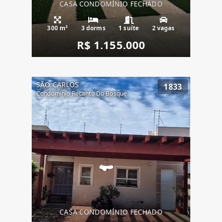
CASA CONDOMÍNIO FECHADO
300 m²
3 dorms
1 suíte
2 vagas
R$ 1.155.000
SÃO CARLOS
1833
Condomínio Recanto Do Bosque
CASA CONDOMÍNIO FECHADO