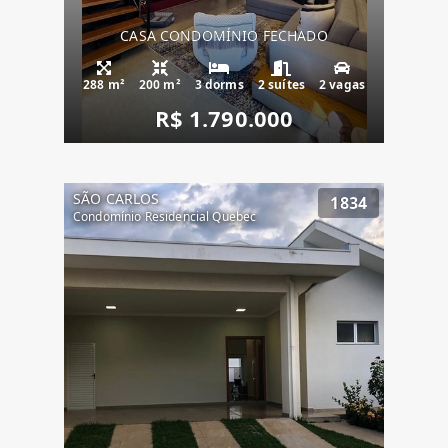
CASA CONDOMÍNIO FECHADO
288 m²
200 m²
3 dorms
2 suítes
2 vagas
R$ 1.790.000
SÃO CARLOS
1834
Condomínio Residencial Quebec