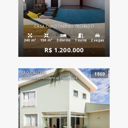
CASA CONDOMÍNIO FECHADO
240 m²
150 m²
3 dorms
1 suíte
2 vagas
R$ 1.200.000
SÃO CARLOS
1869
Condomínio residencial Swiss Park