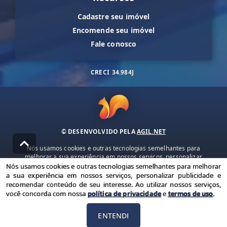
Cadastre seu imóvel
Encomende seu imóvel
Fale conosco
CRECI
34.984J
© DESENVOLVIDO PELA
AGIL.NET
Nós usamos cookies e outras tecnologias semelhantes para
melhorar a sua experiência em nossos serviços, personalizar
publicidade e recomendar conteúdo de seu interesse. Ao utilizar
Nós usamos cookies e outras tecnologias semelhantes para melhorar
nossos serviços, você concorda com nossa política de privacidade e
a sua experiência em nossos serviços, personalizar publicidade e
termos de uso.
recomendar conteúdo de seu interesse. Ao utilizar nossos serviços,
você concorda com nossa
política de privacidade
e
termos de uso
.
Política de Privacidade
Termos de uso
ENTENDI