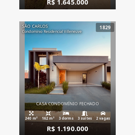
R$ 1.645.000
SÃO CARLOS
1829
Condomínio Residencial Villeneuve
CASA CONDOMÍNIO FECHADO
240 m²
162 m²
3 dorms
3 suítes
2 vagas
R$ 1.190.000