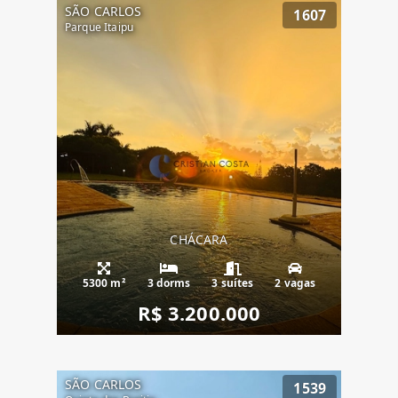
SÃO CARLOS
1607
Parque Itaipu
CHÁCARA
5300 m²
3 dorms
3 suítes
2 vagas
R$ 3.200.000
SÃO CARLOS
1539