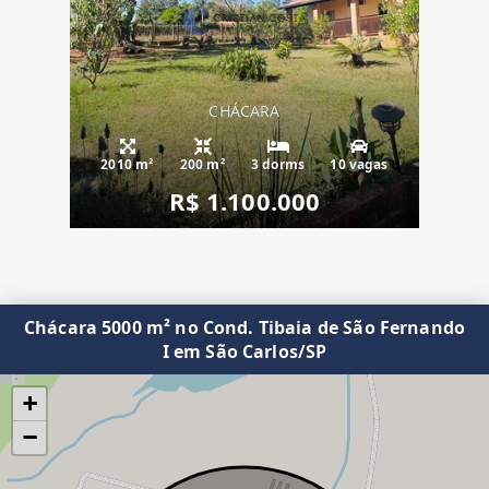
CHÁCARA
2010 m²
200 m²
3 dorms
10 vagas
R$ 1.100.000
Chácara 5000 m² no Cond. Tibaia de São Fernando
I em São Carlos/SP
+
−