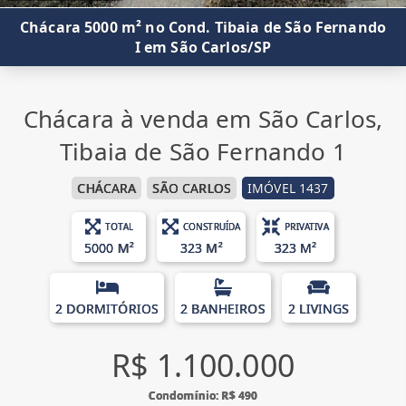
Chácara 5000 m² no Cond. Tibaia de São Fernando
I em São Carlos/SP
Chácara à venda em São Carlos,
Tibaia de São Fernando 1
CHÁCARA
SÃO CARLOS
IMÓVEL 1437
TOTAL
CONSTRUÍDA
PRIVATIVA
5000 M²
323 M²
323 M²
2 DORMITÓRIOS
2 BANHEIROS
2 LIVINGS
R$ 1.100.000
Condomínio: R$ 490