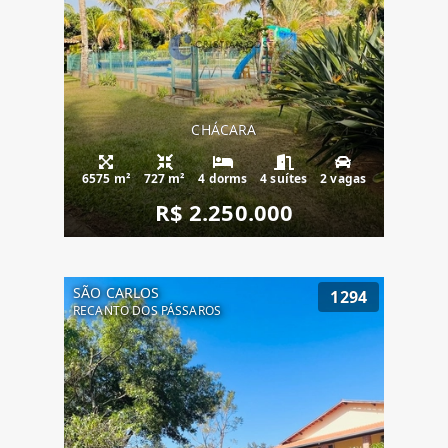
CHÁCARA
6575 m²
727 m²
4 dorms
4 suítes
2 vagas
R$ 2.250.000
SÃO CARLOS
1294
RECANTO DOS PÁSSAROS