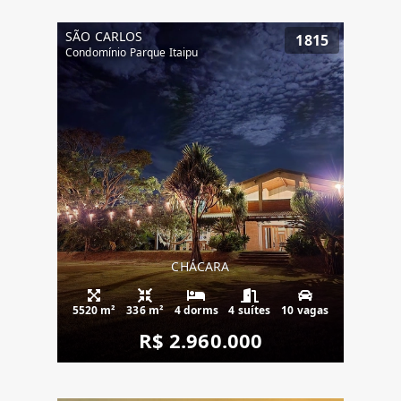
SÃO CARLOS
1815
Condomínio Parque Itaipu
CHÁCARA
5520 m²
336 m²
4 dorms
4 suítes
10 vagas
R$ 2.960.000