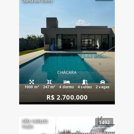
Quinta dos Buritis
CHÁCARA
1000 m²
247 m²
4 dorms
4 suítes
2 vagas
R$ 2.700.000
SÃO CARLOS
1492
Varjão