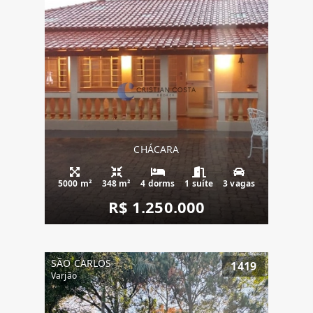
CHÁCARA
5000 m²
348 m²
4 dorms
1 suíte
3 vagas
R$ 1.250.000
SÃO CARLOS
1419
Varjão