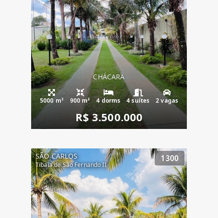
CHÁCARA
5000 m²
900 m²
4 dorms
4 suítes
2 vagas
R$ 3.500.000
SÃO CARLOS
1300
Tibaia de São Fernando II