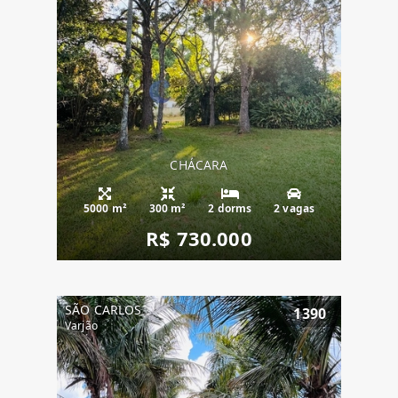
CHÁCARA
5000 m²
300 m²
2 dorms
2 vagas
R$ 730.000
SÃO CARLOS
1390
Varjão