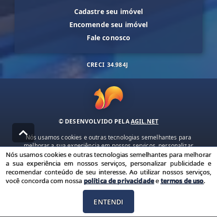
Cadastre seu imóvel
Encomende seu imóvel
Fale conosco
CRECI
34.984J
© DESENVOLVIDO PELA
AGIL.NET
Nós usamos cookies e outras tecnologias semelhantes para
melhorar a sua experiência em nossos serviços, personalizar
publicidade e recomendar conteúdo de seu interesse. Ao utilizar
Nós usamos cookies e outras tecnologias semelhantes para melhorar
nossos serviços, você concorda com nossa política de privacidade e
a sua experiência em nossos serviços, personalizar publicidade e
termos de uso.
recomendar conteúdo de seu interesse. Ao utilizar nossos serviços,
você concorda com nossa
política de privacidade
e
termos de uso
.
Política de Privacidade
Termos de uso
ENTENDI