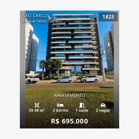
SÃO CARLOS
1823
Parque Faber Castell I
APARTAMENTO
59.46 m²
2 dorms
1 suíte
2 vagas
R$ 695.000