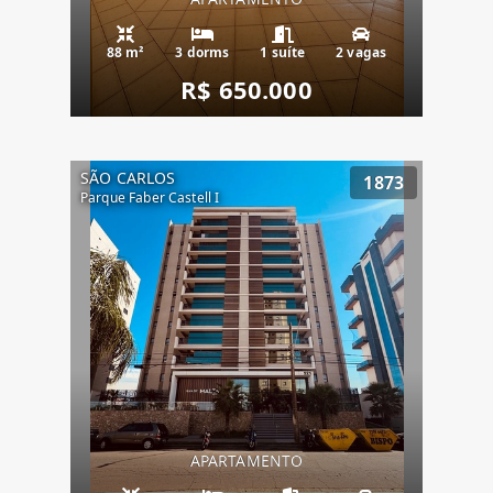
88 m²
3 dorms
1 suíte
2 vagas
R$ 650.000
SÃO CARLOS
1873
Parque Faber Castell I
APARTAMENTO