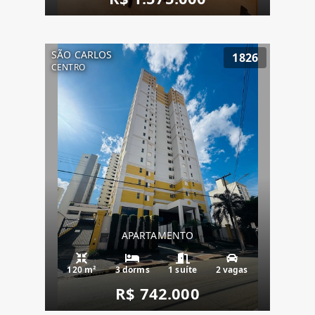
SÃO CARLOS
1826
CENTRO
APARTAMENTO
120 m²
3 dorms
1 suíte
2 vagas
R$ 742.000