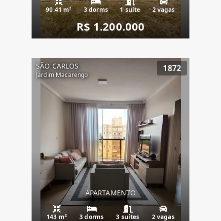
90.41 m²
3 dorms
1 suíte
2 vagas
R$ 1.200.000
SÃO CARLOS
1872
Jardim Macarengo
APARTAMENTO
143 m²
3 dorms
3 suítes
2 vagas