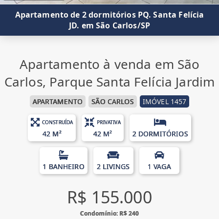
Apartamento de 2 dormitórios PQ. Santa Felícia
JD. em São Carlos/SP
Apartamento à venda em São
Carlos, Parque Santa Felícia Jardim
APARTAMENTO
SÃO CARLOS
IMÓVEL 1457
CONSTRUÍDA
PRIVATIVA
42 M²
42 M²
2 DORMITÓRIOS
1 BANHEIRO
2 LIVINGS
1 VAGA
R$ 155.000
Condomínio: R$ 240