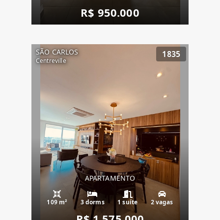
R$ 950.000
SÃO CARLOS
1835
Centreville
APARTAMENTO
109 m²
3 dorms
1 suíte
2 vagas
R$ 1.575.000