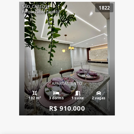
SÃO CARLOS
1822
Parque Faber Castell I
APARTAMENTO
102 m²
3 dorms
1 suíte
2 vagas
R$ 910.000