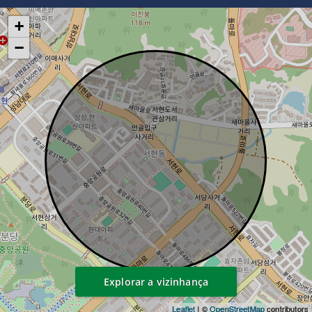
+
−
Explorar a vizinhança
Leaflet
| ©
OpenStreetMap
contributors