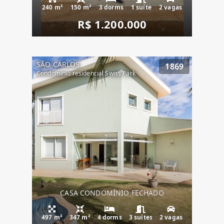
240 m²
150 m²
3 dorms
1 suíte
2 vagas
R$ 1.200.000
SÃO CARLOS
1869
Condomínio residencial Swiss Park
CASA CONDOMÍNIO FECHADO
497 m²
347 m²
4 dorms
3 suítes
2 vagas