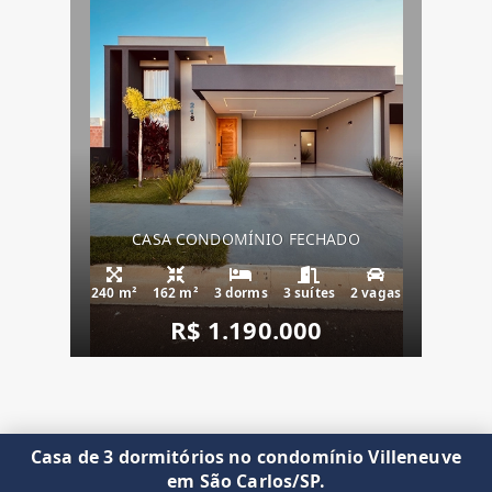
CASA CONDOMÍNIO FECHADO
240 m²
162 m²
3 dorms
3 suítes
2 vagas
R$ 1.190.000
Casa de 3 dormitórios no condomínio Villeneuve
em São Carlos/SP.