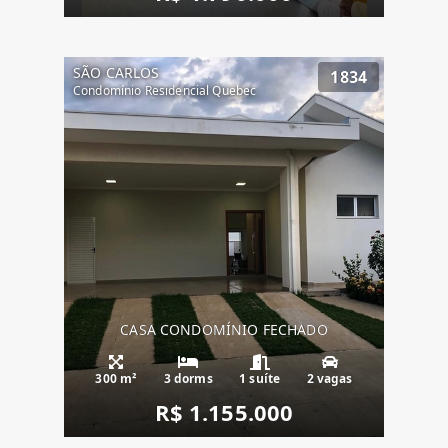
SÃO CARLOS
1834
Condomínio Residencial Quebec
CASA CONDOMÍNIO FECHADO
300 m²
3 dorms
1 suíte
2 vagas
R$ 1.155.000