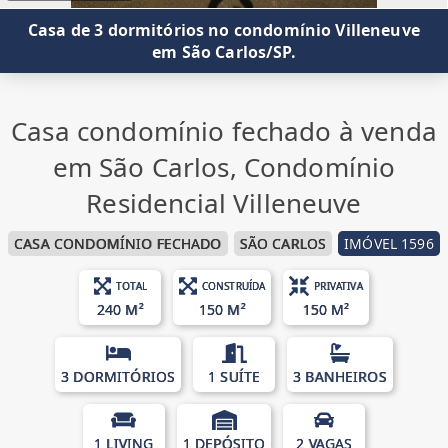
Casa de 3 dormitórios no condomínio Villeneuve
em São Carlos/SP.
Casa condomínio fechado à venda
em São Carlos, Condomínio
Residencial Villeneuve
CASA CONDOMÍNIO FECHADO
SÃO CARLOS
IMÓVEL 1596
TOTAL
CONSTRUÍDA
PRIVATIVA
240 M²
150 M²
150 M²
3 DORMITÓRIOS
1 SUÍTE
3 BANHEIROS
1 LIVING
1 DEPÓSITO
2 VAGAS