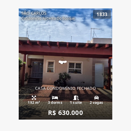
SÃO CARLOS
1833
Condomínio Recanto Do Bosque
CASA CONDOMÍNIO FECHADO
192 m²
3 dorms
1 suíte
2 vagas
R$ 630.000