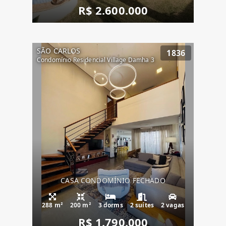
R$ 2.600.000
SÃO CARLOS
1836
Condomínio Residencial Village Damha 3
CASA CONDOMÍNIO FECHADO
288 m²
200 m²
3 dorms
2 suítes
2 vagas
R$ 1.790.000