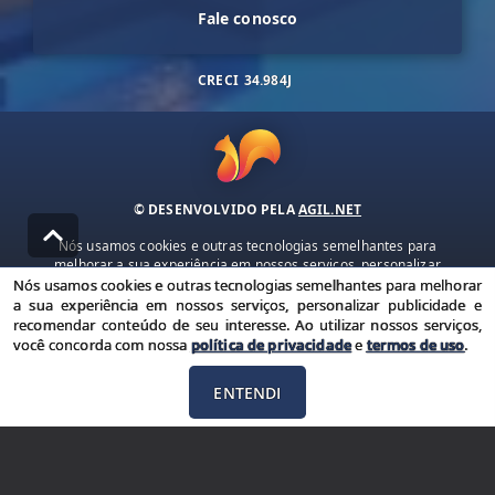
Fale conosco
CRECI
34.984J
© DESENVOLVIDO PELA
AGIL.NET
Nós usamos cookies e outras tecnologias semelhantes para
melhorar a sua experiência em nossos serviços, personalizar
publicidade e recomendar conteúdo de seu interesse. Ao utilizar
Nós usamos cookies e outras tecnologias semelhantes para melhorar
nossos serviços, você concorda com nossa política de privacidade e
a sua experiência em nossos serviços, personalizar publicidade e
termos de uso.
recomendar conteúdo de seu interesse. Ao utilizar nossos serviços,
você concorda com nossa
política de privacidade
e
termos de uso
.
Política de Privacidade
Termos de uso
ENTENDI