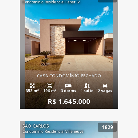
Condomínio Residencial Faber IV
CASA CONDOMÍNIO FECHADO
352 m²
196 m²
3 dorms
1 suíte
2 vagas
R$ 1.645.000
SÃO CARLOS
1829
Condomínio Residencial Villeneuve