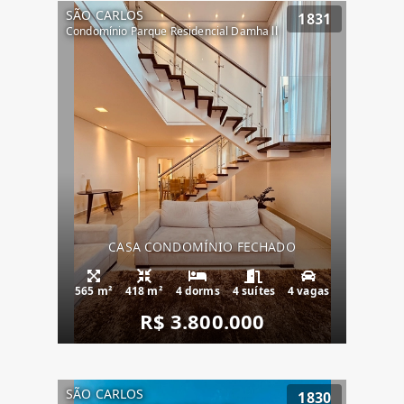
SÃO CARLOS
1831
Condomínio Parque Residencial Damha ll
CASA CONDOMÍNIO FECHADO
565 m²
418 m²
4 dorms
4 suítes
4 vagas
R$ 3.800.000
SÃO CARLOS
1830