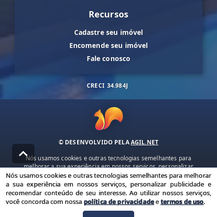
Recursos
Cadastre seu imóvel
Encomende seu imóvel
Fale conosco
CRECI
34.984J
© DESENVOLVIDO PELA
AGIL.NET
Nós usamos cookies e outras tecnologias semelhantes para
melhorar a sua experiência em nossos serviços, personalizar
publicidade e recomendar conteúdo de seu interesse. Ao utilizar
Nós usamos cookies e outras tecnologias semelhantes para melhorar
nossos serviços, você concorda com nossa política de privacidade e
a sua experiência em nossos serviços, personalizar publicidade e
termos de uso.
recomendar conteúdo de seu interesse. Ao utilizar nossos serviços,
você concorda com nossa
política de privacidade
e
termos de uso
.
Política de Privacidade
Termos de uso