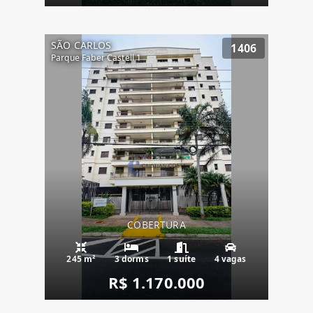
SÃO CARLOS
1406
Parque Faber Castell 1
COBERTURA
245 m²
3 dorms
1 suíte
4 vagas
R$ 1.170.000