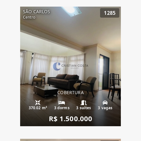
SÃO CARLOS
1285
Centro
COBERTURA
370.02 m²
3 dorms
3 suítes
3 vagas
R$ 1.500.000