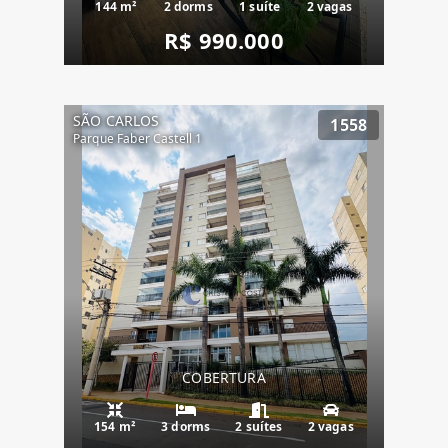
144 m²
2 dorms
1 suíte
2 vagas
R$ 990.000
SÃO CARLOS
1558
Parque Faber Castell 1
COBERTURA
154 m²
3 dorms
2 suítes
2 vagas