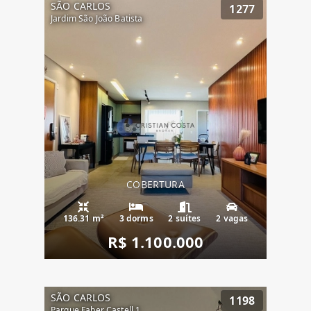
SÃO CARLOS
1277
Jardim São João Batista
COBERTURA
136.31 m²
3 dorms
2 suítes
2 vagas
R$ 1.100.000
SÃO CARLOS
1198
Parque Faber Castell 1