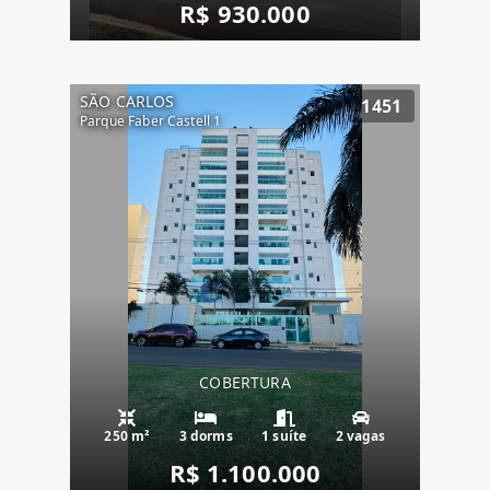
R$ 930.000
SÃO CARLOS
1451
Parque Faber Castell 1
COBERTURA
250 m²
3 dorms
1 suíte
2 vagas
R$ 1.100.000