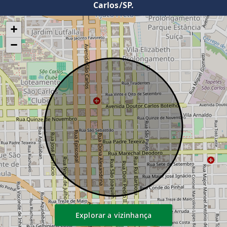
Carlos/SP.
+
−
Explorar a vizinhança