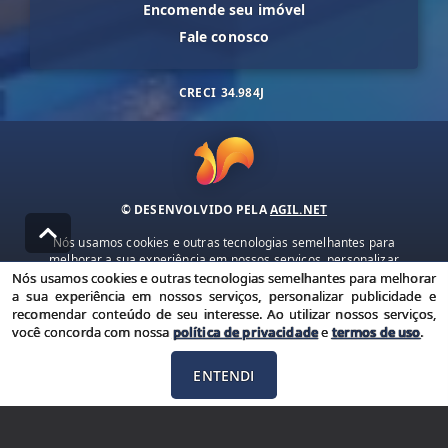
Encomende seu imóvel
Fale conosco
CRECI
34.984J
© DESENVOLVIDO PELA
AGIL.NET
Nós usamos cookies e outras tecnologias semelhantes para
melhorar a sua experiência em nossos serviços, personalizar
publicidade e recomendar conteúdo de seu interesse. Ao utilizar
Nós usamos cookies e outras tecnologias semelhantes para melhorar
nossos serviços, você concorda com nossa política de privacidade e
a sua experiência em nossos serviços, personalizar publicidade e
termos de uso.
recomendar conteúdo de seu interesse. Ao utilizar nossos serviços,
você concorda com nossa
política de privacidade
e
termos de uso
.
Política de Privacidade
Termos de uso
ENTENDI