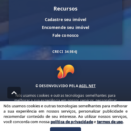
Recursos
Cadastre seu imóvel
Encomende seu imóvel
Fale conosco
CRECI
34.984J
© DESENVOLVIDO PELA
AGIL.NET
Nós usamos cookies e outras tecnologias semelhantes para
melhorar a sua experiência em nossos serviços, personalizar
publicidade e recomendar conteúdo de seu interesse. Ao utilizar
Nós usamos cookies e outras tecnologias semelhantes para melhorar
nossos serviços, você concorda com nossa política de privacidade e
a sua experiência em nossos serviços, personalizar publicidade e
termos de uso.
recomendar conteúdo de seu interesse. Ao utilizar nossos serviços,
você concorda com nossa
política de privacidade
e
termos de uso
.
Política de Privacidade
Termos de uso