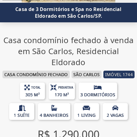
Casa de 3 Dormitórios e Spa no Residencial
Eldorado em São Carlos/SP.
Casa condomínio fechado à venda
em São Carlos, Residencial
Eldorado
CASA CONDOMÍNIO FECHADO
SÃO CARLOS
IMÓVEL 1744
TOTAL
PRIVATIVA
305 M²
170 M²
3 DORMITÓRIOS
1 SUÍTE
4 BANHEIROS
1 LIVING
2 VAGAS
R$ 1.290.000