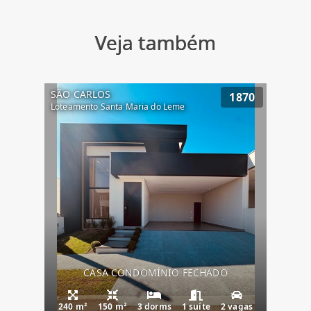
Veja também
SÃO CARLOS
1870
Loteamento Santa Maria do Leme
CASA CONDOMÍNIO FECHADO
240 m²
150 m²
3 dorms
1 suíte
2 vagas