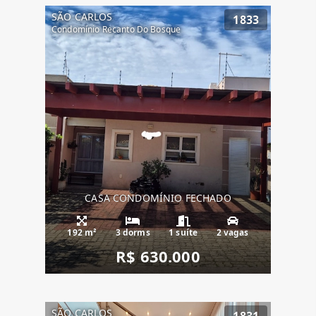
SÃO CARLOS
1833
Condomínio Recanto Do Bosque
CASA CONDOMÍNIO FECHADO
192 m²
3 dorms
1 suíte
2 vagas
R$ 630.000
SÃO CARLOS