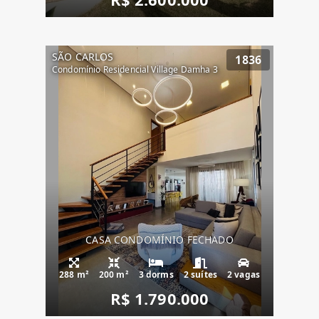
SÃO CARLOS
1836
Condomínio Residencial Village Damha 3
CASA CONDOMÍNIO FECHADO
288 m²
200 m²
3 dorms
2 suítes
2 vagas
R$ 1.790.000