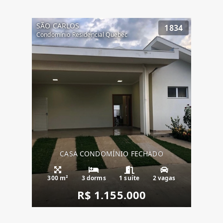
SÃO CARLOS
1834
Condomínio Residencial Quebec
CASA CONDOMÍNIO FECHADO
300 m²
3 dorms
1 suíte
2 vagas
R$ 1.155.000