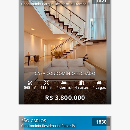
1831
Condomínio Parque Residencial Damha ll
CASA CONDOMÍNIO FECHADO
565 m²
418 m²
4 dorms
4 suítes
4 vagas
R$ 3.800.000
SÃO CARLOS
1830
Condomínio Residencial Faber IV