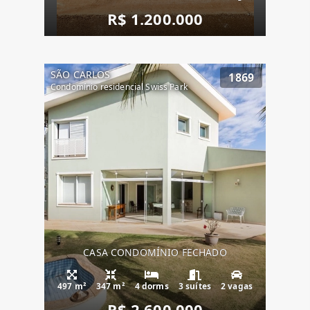
R$ 1.200.000
SÃO CARLOS
1869
Condomínio residencial Swiss Park
CASA CONDOMÍNIO FECHADO
497 m²
347 m²
4 dorms
3 suítes
2 vagas
R$ 2.600.000