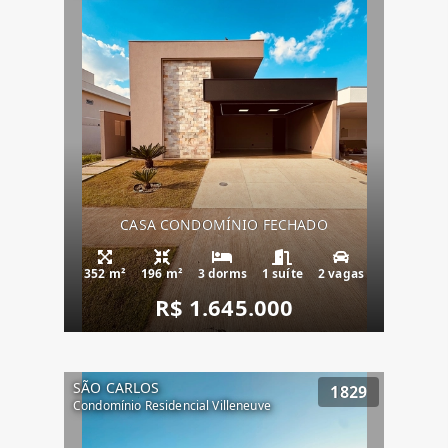
CASA CONDOMÍNIO FECHADO
352 m²
196 m²
3 dorms
1 suíte
2 vagas
R$ 1.645.000
SÃO CARLOS
1829
Condomínio Residencial Villeneuve