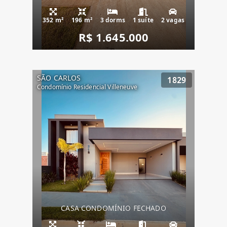
352 m²
196 m²
3 dorms
1 suíte
2 vagas
R$ 1.645.000
SÃO CARLOS
1829
Condomínio Residencial Villeneuve
CASA CONDOMÍNIO FECHADO