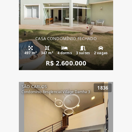
CASA CONDOMÍNIO FECHADO
497 m²
347 m²
4 dorms
3 suítes
2 vagas
R$ 2.600.000
SÃO CARLOS
1836
Condomínio Residencial Village Damha 3