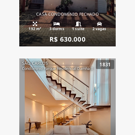
CASA CONDOMÍNIO FECHADO
192 m²
3 dorms
1 suíte
2 vagas
R$ 630.000
SÃO CARLOS
1831
Condomínio Parque Residencial Damha ll