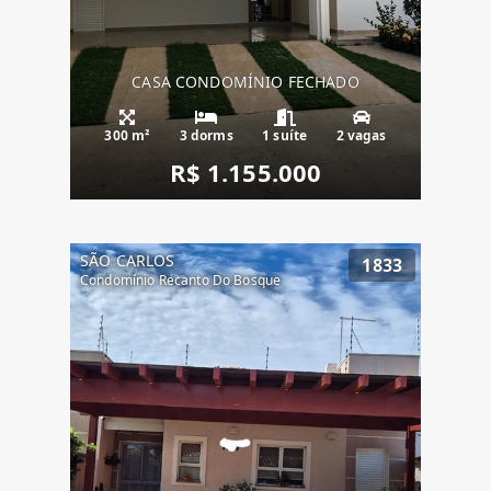
CASA CONDOMÍNIO FECHADO
300 m²
3 dorms
1 suíte
2 vagas
R$ 1.155.000
SÃO CARLOS
1833
Condomínio Recanto Do Bosque