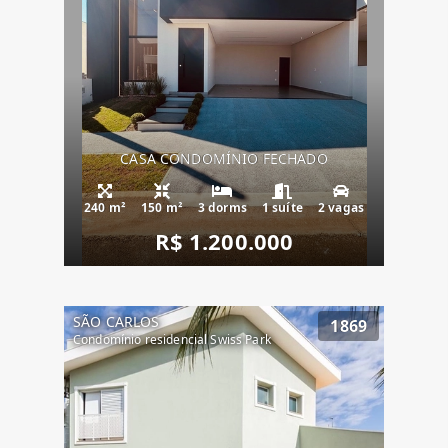
CASA CONDOMÍNIO FECHADO
240 m²
150 m²
3 dorms
1 suíte
2 vagas
R$ 1.200.000
SÃO CARLOS
1869
Condomínio residencial Swiss Park