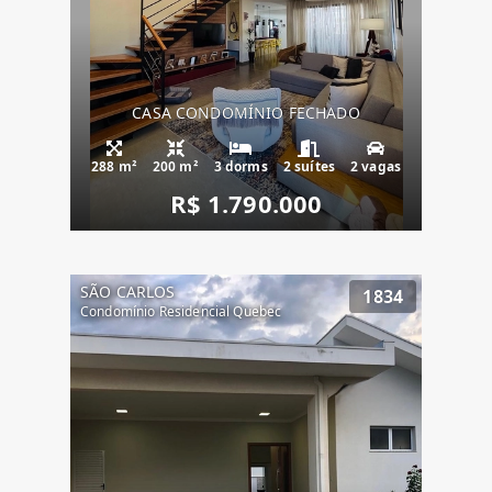
CASA CONDOMÍNIO FECHADO
288 m²
200 m²
3 dorms
2 suítes
2 vagas
R$ 1.790.000
SÃO CARLOS
1834
Condomínio Residencial Quebec