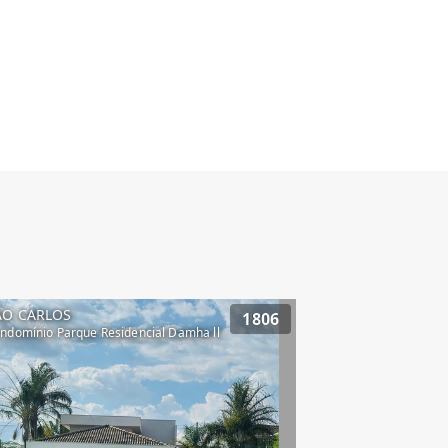
ÃO CARLOS
1806
ndomínio Parque Residencial Damha ll