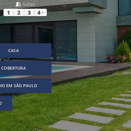
Suítes
1
2
3
4
+
CASA
COBERTURA
IO EM SÃO PAULO
O