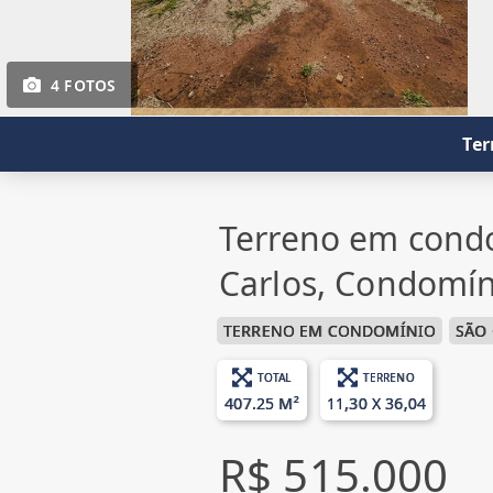
4 FOTOS
Ter
Terreno em cond
Carlos, Condomín
TERRENO EM CONDOMÍNIO
SÃO
TOTAL
TERRENO
407.25 M²
11,30 X 36,04
R$ 515.000