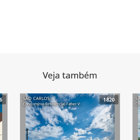
Veja também
SÃO CARLOS
S
6
1820
Condomínio Residencial Faber V
Co