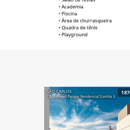
• Academia
• Piscina
• Área de churrasqueira
• Quadra de tênis
SÃO CARLOS
187
Condomínio Parque Residencial Damha 3