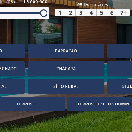
lor (R$)
15.000.000
Dormitórios
1
2
3
4
5
6
7
+
O
BARRACÃO
FECHADO
CHÁCARA
IAL
SÍTIO RURAL
STUD
TERRENO
TERRENO EM CONDOMÍNI