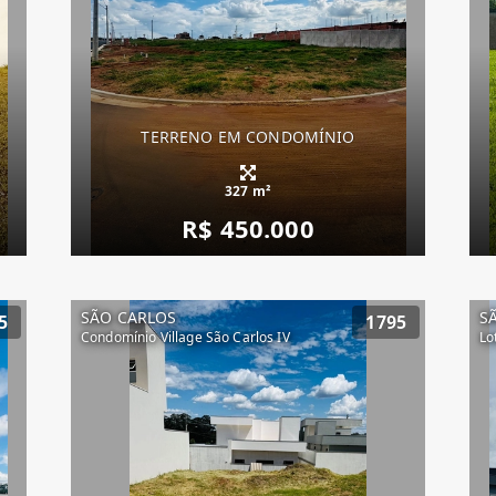
TERRENO EM CONDOMÍNIO
327 m²
R$ 450.000
SÃO CARLOS
S
5
1795
Condomínio Village São Carlos IV
Lo