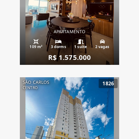
APARTAMENTO
109 m²
3 dorms
1 suíte
2 vagas
R$ 1.575.000
SÃO CARLOS
1826
CENTRO