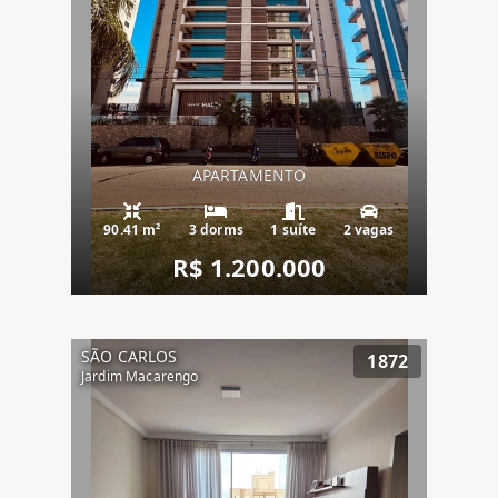
APARTAMENTO
90.41 m²
3 dorms
1 suíte
2 vagas
R$ 1.200.000
SÃO CARLOS
1872
Jardim Macarengo