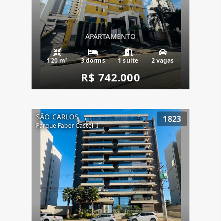
APARTAMENTO
120 m²
3 dorms
1 suíte
2 vagas
R$ 742.000
SÃO CARLOS
1823
Parque Faber Castell I