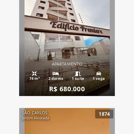
APARTAMENTO
74 m²
2 dorms
1 suíte
1 vaga
R$ 680.000
SÃO CARLOS
1874
Jardim Alvorada