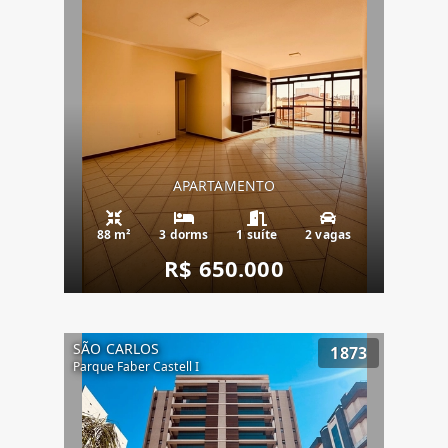
APARTAMENTO
88 m²
3 dorms
1 suíte
2 vagas
R$ 650.000
SÃO CARLOS
1873
Parque Faber Castell I