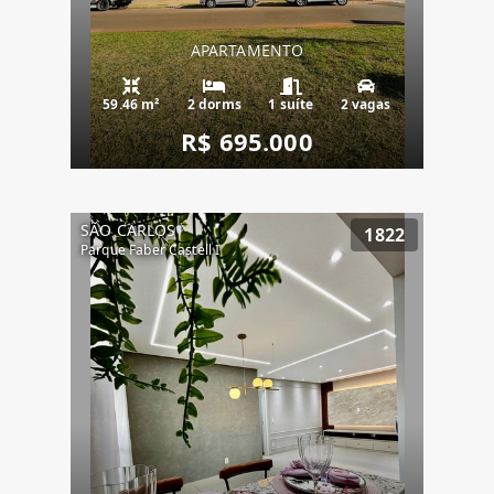
APARTAMENTO
59.46 m²
2 dorms
1 suíte
2 vagas
R$ 695.000
SÃO CARLOS
1822
Parque Faber Castell I