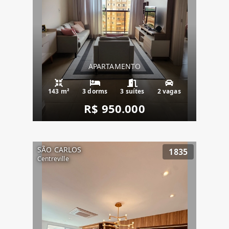
APARTAMENTO
143 m²
3 dorms
3 suítes
2 vagas
R$ 950.000
SÃO CARLOS
1835
Centreville