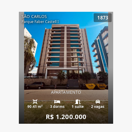
SÃO CARLOS
1873
Parque Faber Castell I
APARTAMENTO
90.41 m²
3 dorms
1 suíte
2 vagas
R$ 1.200.000