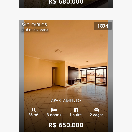
R$ 680.000
SÃO CARLOS
1874
Jardim Alvorada
APARTAMENTO
88 m²
3 dorms
1 suíte
2 vagas
R$ 650.000