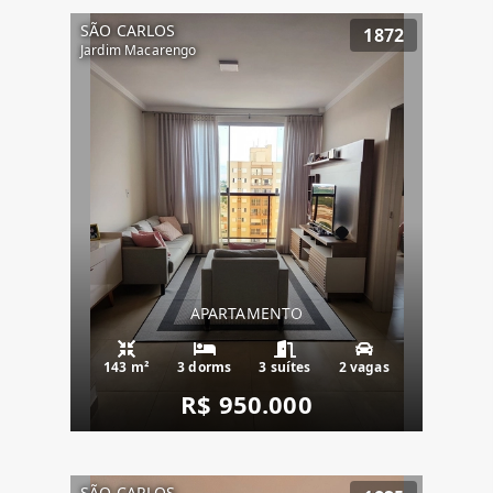
SÃO CARLOS
1872
Jardim Macarengo
APARTAMENTO
143 m²
3 dorms
3 suítes
2 vagas
R$ 950.000
SÃO CARLOS