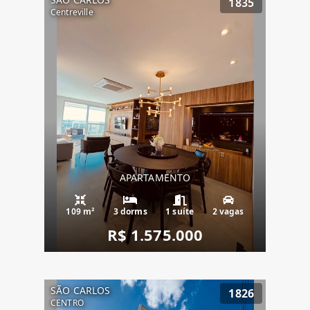
1835
Centreville
APARTAMENTO
109 m²
3 dorms
1 suíte
2 vagas
R$ 1.575.000
SÃO CARLOS
1826
CENTRO