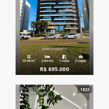
APARTAMENTO
59.46 m²
2 dorms
1 suíte
2 vagas
R$ 695.000
SÃO CARLOS
1822
Parque Faber Castell I