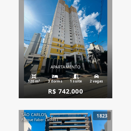
APARTAMENTO
120 m²
3 dorms
1 suíte
2 vagas
R$ 742.000
SÃO CARLOS
1823
Parque Faber Castell I