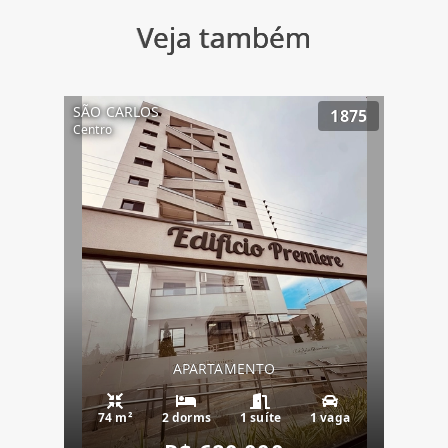
Veja também
SÃO CARLOS
1875
Centro
APARTAMENTO
74 m²
2 dorms
1 suíte
1 vaga