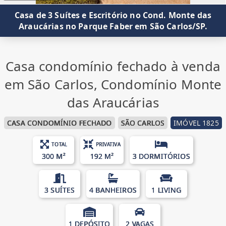
Casa de 3 Suítes e Escritório no Cond. Monte das
Araucárias no Parque Faber em São Carlos/SP.
Casa condomínio fechado à venda
em São Carlos, Condomínio Monte
das Araucárias
CASA CONDOMÍNIO FECHADO
SÃO CARLOS
IMÓVEL 1825
TOTAL
PRIVATIVA
300 M²
192 M²
3 DORMITÓRIOS
3 SUÍTES
4 BANHEIROS
1 LIVING
1 DEPÓSITO
2 VAGAS