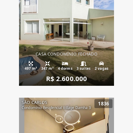
CASA CONDOMÍNIO FECHADO
497 m²
347 m²
4 dorms
3 suítes
2 vagas
R$ 2.600.000
SÃO CARLOS
1836
Condomínio Residencial Village Damha 3