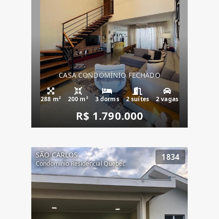
CASA CONDOMÍNIO FECHADO
288 m²
200 m²
3 dorms
2 suítes
2 vagas
R$ 1.790.000
SÃO CARLOS
1834
Condomínio Residencial Quebec