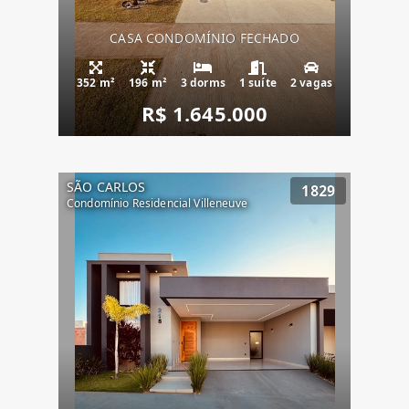
CASA CONDOMÍNIO FECHADO
352 m²
196 m²
3 dorms
1 suíte
2 vagas
R$ 1.645.000
SÃO CARLOS
1829
Condomínio Residencial Villeneuve