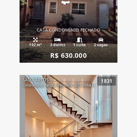
CASA CONDOMÍNIO FECHADO
192 m²
3 dorms
1 suíte
2 vagas
R$ 630.000
SÃO CARLOS
1831
Condomínio Parque Residencial Damha ll