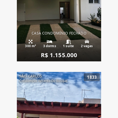
CASA CONDOMÍNIO FECHADO
300 m²
3 dorms
1 suíte
2 vagas
R$ 1.155.000
SÃO CARLOS
1833
Condomínio Recanto Do Bosque