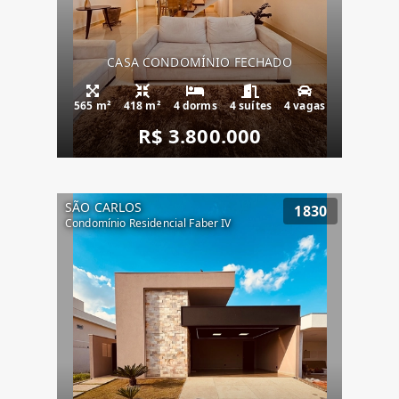
CASA CONDOMÍNIO FECHADO
565 m²
418 m²
4 dorms
4 suítes
4 vagas
R$ 3.800.000
SÃO CARLOS
1830
Condomínio Residencial Faber IV