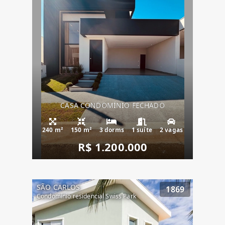
CASA CONDOMÍNIO FECHADO
240 m²
150 m²
3 dorms
1 suíte
2 vagas
R$ 1.200.000
SÃO CARLOS
1869
Condomínio residencial Swiss Park