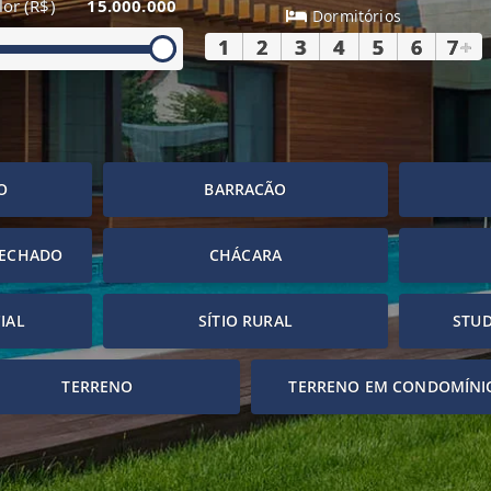
lor (R$)
15.000.000
Dormitórios
1
2
3
4
5
6
7
+
O
BARRACÃO
FECHADO
CHÁCARA
IAL
SÍTIO RURAL
STUD
TERRENO
TERRENO EM CONDOMÍNI