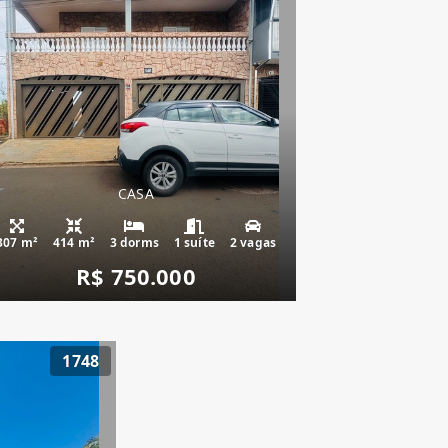
CASA
307 m²
414 m²
3 dorms
1 suíte
2 vagas
R$ 750.000
1748