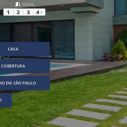
Suítes
1
2
3
4
+
CASA
COBERTURA
IO EM SÃO PAULO
O