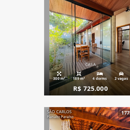
CASA
300 m²
189 m²
4 dorms
2 vagas
R$ 725.000
SÃO CARLOS
177
Planalto Paraíso