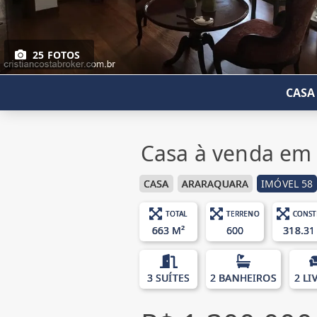
25 FOTOS
CASA
Casa à venda em 
CASA
ARARAQUARA
IMÓVEL 58
TOTAL
TERRENO
CONST
663 M²
600
318.31
3 SUÍTES
2 BANHEIROS
2 LI