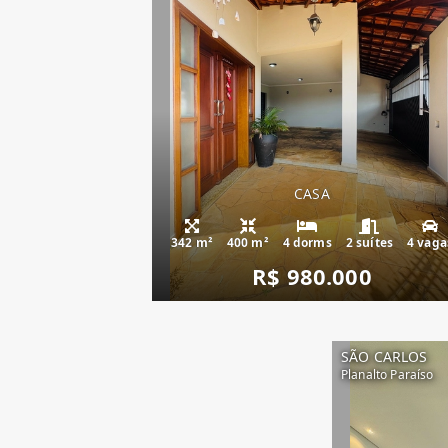
CASA
342 m²
400 m²
4 dorms
2 suítes
4 vaga
R$ 980.000
SÃO CARLOS
Planalto Paraíso