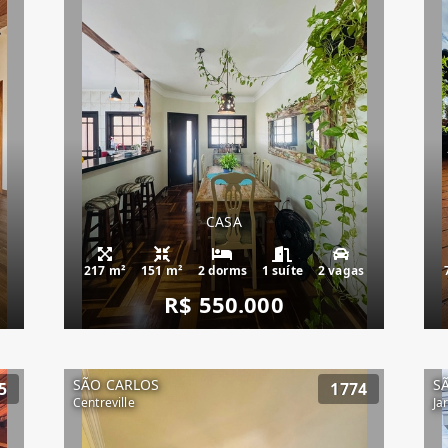
CASA
217 m²
151 m²
2 dorms
1 suíte
2 vagas
R$ 550.000
SÃO CARLOS
S
5
1774
Centreville
Ja