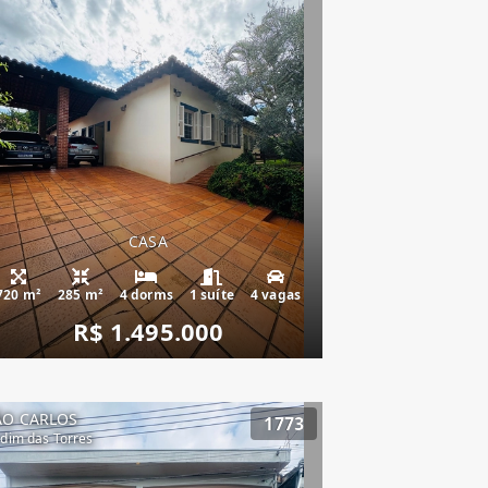
CASA
720 m²
285 m²
4 dorms
1 suíte
4 vagas
R$ 1.495.000
ÃO CARLOS
1773
rdim das Torres