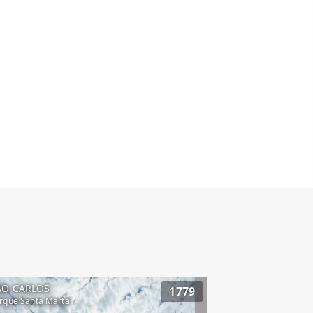
ÃO CARLOS
1779
rque Santa Marta