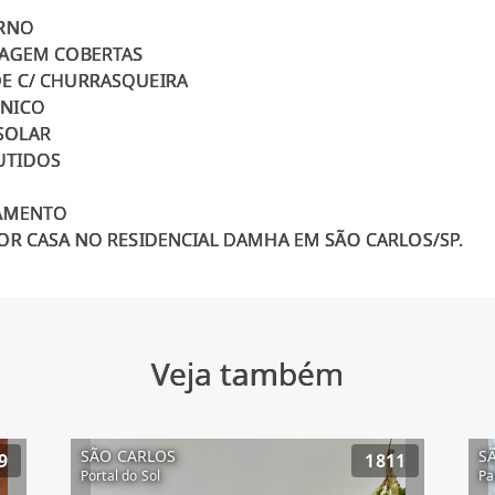
ERNO
RAGEM COBERTAS
E C/ CHURRASQUEIRA
ÔNICO
SOLAR
UTIDOS
IAMENTO
Veja também
SÃO CARLOS
S
9
1811
Portal do Sol
Pa