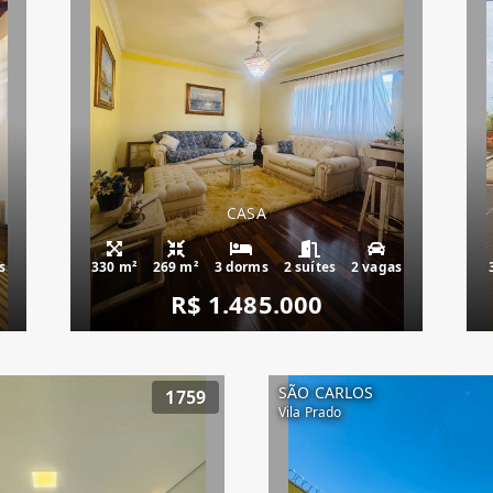
CASA
s
330 m²
269 m²
3 dorms
2 suítes
2 vagas
R$ 1.485.000
SÃO CARLOS
1759
Vila Prado