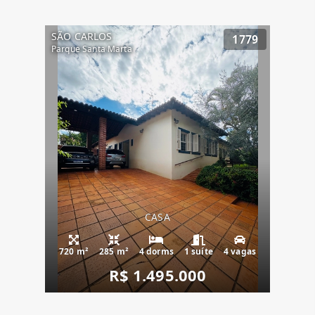
SÃO CARLOS
1779
Parque Santa Marta
CASA
720 m²
285 m²
4 dorms
1 suíte
4 vagas
R$ 1.495.000