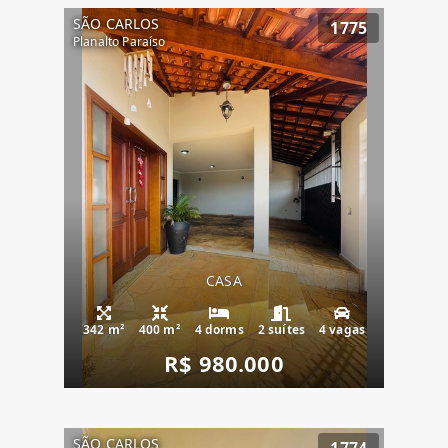
SÃO CARLOS
1775
Planalto Paraíso
CASA
342 m²
400 m²
4 dorms
2 suítes
4 vagas
R$ 980.000
SÃO CARLOS