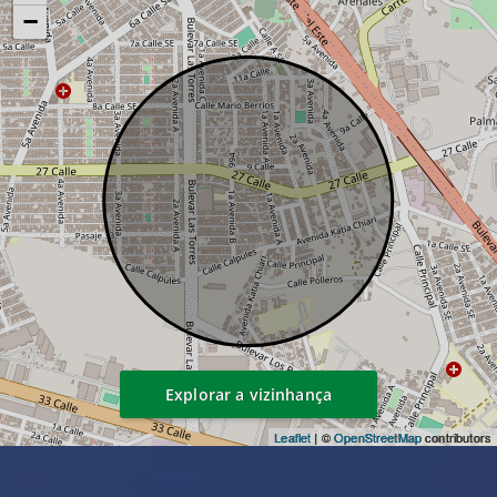
−
Explorar a vizinhança
Leaflet
| ©
OpenStreetMap
contributors