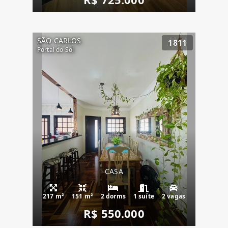
SÃO CARLOS
1811
Portal do Sol
CASA
217 m²
151 m²
2 dorms
1 suíte
2 vagas
R$ 550.000