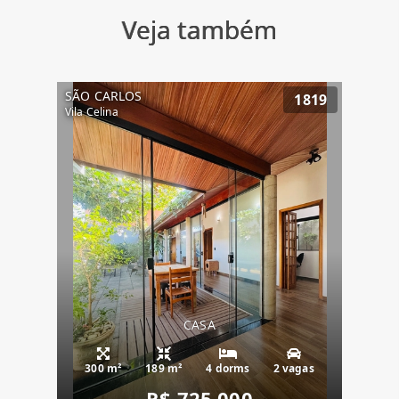
Veja também
SÃO CARLOS
1819
Vila Celina
CASA
300 m²
189 m²
4 dorms
2 vagas
R$ 725.000