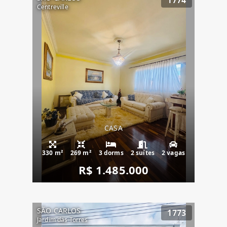
1774
Centreville
CASA
330 m²
269 m²
3 dorms
2 suítes
2 vagas
R$ 1.485.000
SÃO CARLOS
1773
Jardim das Torres