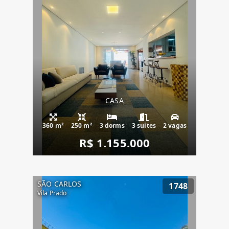
CASA
360 m²
250 m²
3 dorms
3 suítes
2 vagas
R$ 1.155.000
SÃO CARLOS
1748
Vila Prado