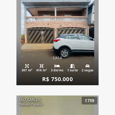
CASA
307 m²
414 m²
3 dorms
1 suíte
2 vagas
R$ 750.000
SÃO CARLOS
1759
Planalto Paraíso