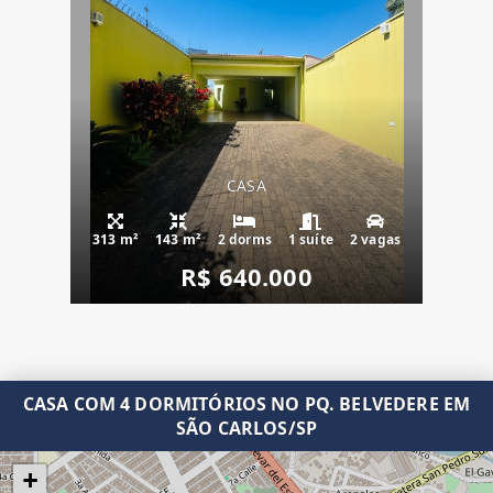
CASA
313 m²
143 m²
2 dorms
1 suíte
2 vagas
R$ 640.000
CASA COM 4 DORMITÓRIOS NO PQ. BELVEDERE EM
SÃO CARLOS/SP
+