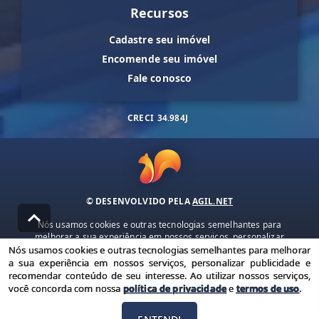
Recursos
Cadastre seu imóvel
Encomende seu imóvel
Fale conosco
CRECI
34.984J
© DESENVOLVIDO PELA
AGIL.NET
Nós usamos cookies e outras tecnologias semelhantes para
melhorar a sua experiência em nossos serviços, personalizar
publicidade e recomendar conteúdo de seu interesse. Ao utilizar
Nós usamos cookies e outras tecnologias semelhantes para melhorar
nossos serviços, você concorda com nossa política de privacidade e
a sua experiência em nossos serviços, personalizar publicidade e
termos de uso.
recomendar conteúdo de seu interesse. Ao utilizar nossos serviços,
você concorda com nossa
política de privacidade
e
termos de uso
.
Política de Privacidade
Termos de uso