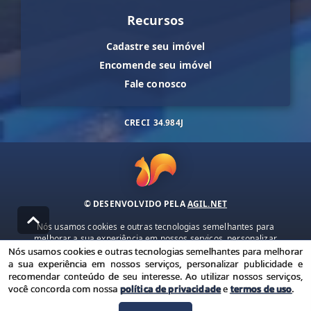
Recursos
Cadastre seu imóvel
Encomende seu imóvel
Fale conosco
CRECI
34.984J
© DESENVOLVIDO PELA
AGIL.NET
Nós usamos cookies e outras tecnologias semelhantes para
melhorar a sua experiência em nossos serviços, personalizar
publicidade e recomendar conteúdo de seu interesse. Ao utilizar
Nós usamos cookies e outras tecnologias semelhantes para melhorar
nossos serviços, você concorda com nossa política de privacidade e
a sua experiência em nossos serviços, personalizar publicidade e
termos de uso.
recomendar conteúdo de seu interesse. Ao utilizar nossos serviços,
você concorda com nossa
política de privacidade
e
termos de uso
.
Política de Privacidade
Termos de uso