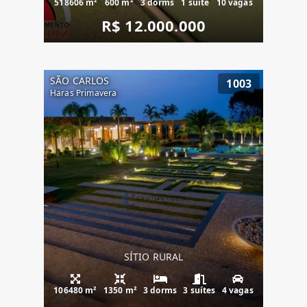
518606 m²
600 m²
3 dorms
1 suíte
10 vagas
R$ 12.000.000
SÃO CARLOS
1003
Haras Primavera
SÍTIO RURAL
106480 m²
1350 m²
3 dorms
3 suítes
4 vagas