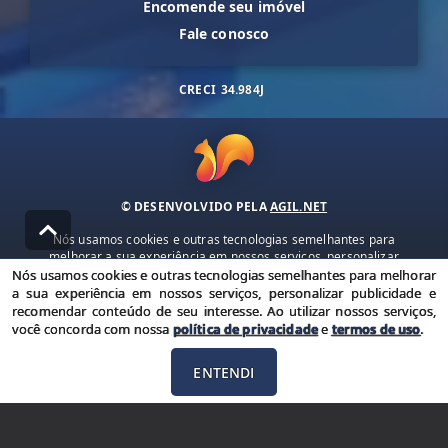
Encomende seu imóvel
Fale conosco
CRECI
34.984J
© DESENVOLVIDO PELA
AGIL.NET
Nós usamos cookies e outras tecnologias semelhantes para
melhorar a sua experiência em nossos serviços, personalizar
publicidade e recomendar conteúdo de seu interesse. Ao utilizar
Nós usamos cookies e outras tecnologias semelhantes para melhorar
nossos serviços, você concorda com nossa política de privacidade e
a sua experiência em nossos serviços, personalizar publicidade e
termos de uso.
recomendar conteúdo de seu interesse. Ao utilizar nossos serviços,
você concorda com nossa
política de privacidade
e
termos de uso
.
Política de Privacidade
Termos de uso
ENTENDI