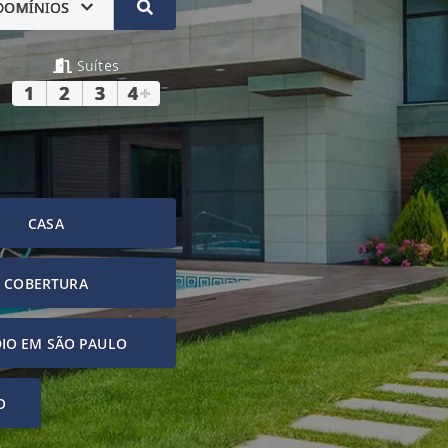
DOMÍNIOS
Suítes
1
2
3
4
+
CASA
COBERTURA
IO EM SÃO PAULO
O