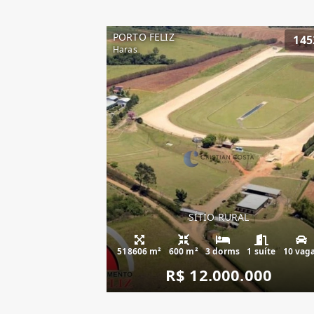
PORTO FELIZ
145
Haras
SÍTIO RURAL
518606 m²
600 m²
3 dorms
1 suíte
10 vag
R$ 12.000.000