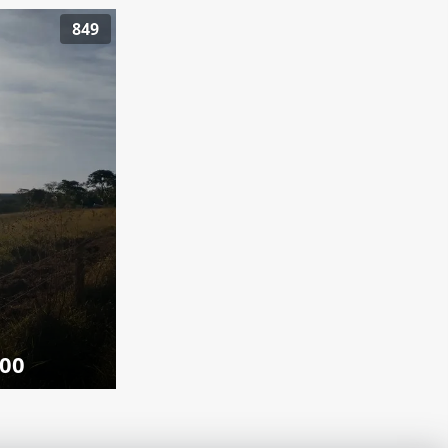
849
000