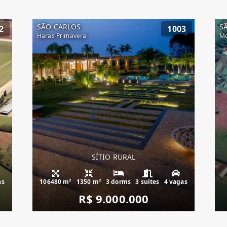
SÃO CARLOS
S
2
1003
Haras Primavera
Mo
SÍTIO RURAL
as
106480 m²
1350 m²
3 dorms
3 suítes
4 vagas
R$ 9.000.000