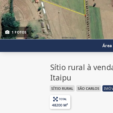
1 FOTOS
Área
Sítio rural à ven
Itaipu
SÍTIO RURAL
SÃO CARLOS
IMÓV
TOTAL
48200 M²