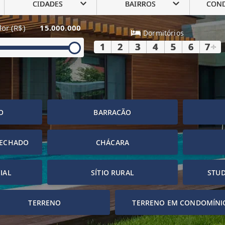
CIDADES
BAIRROS
CON
lor (R$)
15.000.000
Dormitórios
1
2
3
4
5
6
7
+
O
BARRACÃO
FECHADO
CHÁCARA
IAL
SÍTIO RURAL
STUD
TERRENO
TERRENO EM CONDOMÍNI