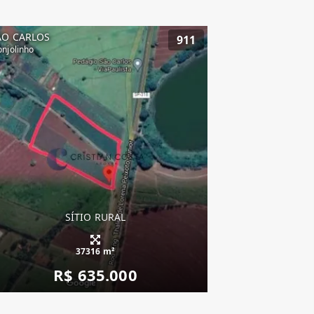
ÃO CARLOS
911
njolinho
SÍTIO RURAL
37316 m²
R$ 635.000