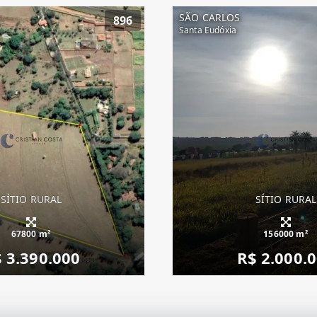
SÃO CARLOS
896
Santa Eudóxia
SÍTIO RURAL
SÍTIO RURAL
67800 m²
156000 m²
 3.390.000
R$ 2.000.