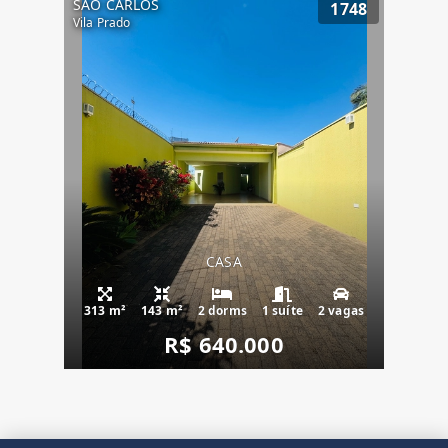
SÃO CARLOS
1748
Vila Prado
CASA
313 m²
143 m²
2 dorms
1 suíte
2 vagas
R$ 640.000