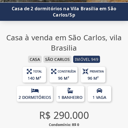
Casa de 2 dormitórios na Vila Brasília em São
Carlos/Sp
Casa à venda em São Carlos, vila
Brasilia
CASA
SÃO CARLOS
IMÓVEL 949
TOTAL
CONSTRUÍDA
PRIVATIVA
140 M²
96 M²
96 M²
2 DORMITÓRIOS
1 BANHEIRO
1 VAGA
R$ 290.000
Condomínio: R$ 0