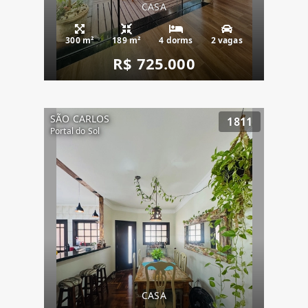
CASA
300 m²
189 m²
4 dorms
2 vagas
R$ 725.000
SÃO CARLOS
1811
Portal do Sol
CASA