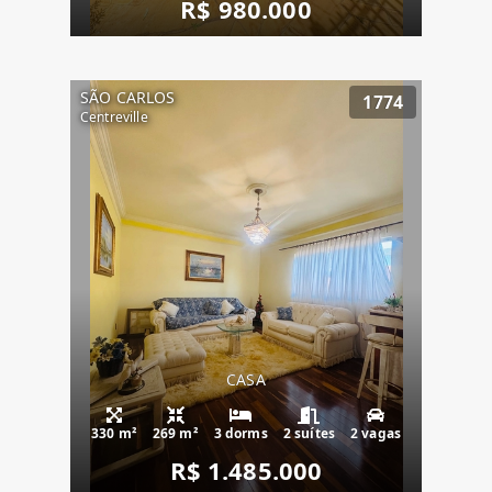
R$ 980.000
SÃO CARLOS
1774
Centreville
CASA
330 m²
269 m²
3 dorms
2 suítes
2 vagas
R$ 1.485.000