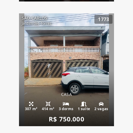
SÃO CARLOS
1773
Jardim das Torres
CASA
307 m²
414 m²
3 dorms
1 suíte
2 vagas
R$ 750.000