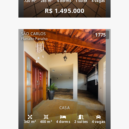
720 m²
285 m²
4 dorms
1 suíte
4 vagas
R$ 1.495.000
SÃO CARLOS
1775
Planalto Paraíso
CASA
342 m²
400 m²
4 dorms
2 suítes
4 vagas