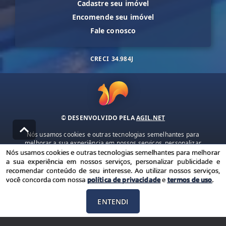
Cadastre seu imóvel
Encomende seu imóvel
Fale conosco
CRECI
34.984J
© DESENVOLVIDO PELA
AGIL.NET
Nós usamos cookies e outras tecnologias semelhantes para
melhorar a sua experiência em nossos serviços, personalizar
publicidade e recomendar conteúdo de seu interesse. Ao utilizar
Nós usamos cookies e outras tecnologias semelhantes para melhorar
nossos serviços, você concorda com nossa política de privacidade e
a sua experiência em nossos serviços, personalizar publicidade e
termos de uso.
recomendar conteúdo de seu interesse. Ao utilizar nossos serviços,
você concorda com nossa
política de privacidade
e
termos de uso
.
Política de Privacidade
Termos de uso
ENTENDI