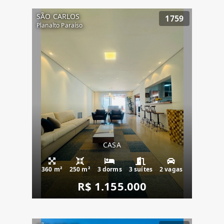
SÃO CARLOS
1759
Planalto Paraíso
CASA
360 m²
250 m²
3 dorms
3 suítes
2 vagas
R$ 1.155.000