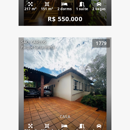
217 m²
151 m²
2 dorms
1 suíte
2 vagas
R$ 550.000
SÃO CARLOS
1779
Parque Santa Marta
CASA