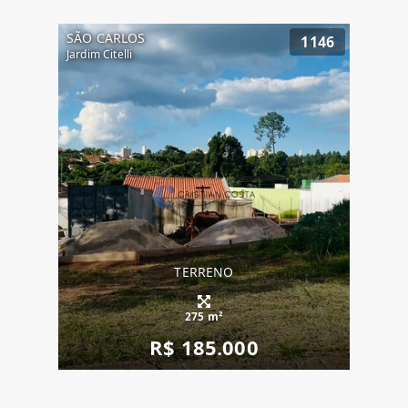
SÃO CARLOS
1146
Jardim Citelli
TERRENO
275 m²
R$ 185.000