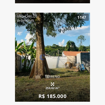
SÃO CARLOS
1147
Jardim Citelli
TERRENO
256.62 m²
R$ 185.000