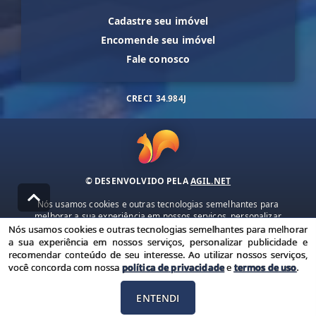
Cadastre seu imóvel
Encomende seu imóvel
Fale conosco
CRECI
34.984J
© DESENVOLVIDO PELA
AGIL.NET
Nós usamos cookies e outras tecnologias semelhantes para
melhorar a sua experiência em nossos serviços, personalizar
publicidade e recomendar conteúdo de seu interesse. Ao utilizar
Nós usamos cookies e outras tecnologias semelhantes para melhorar
nossos serviços, você concorda com nossa política de privacidade e
a sua experiência em nossos serviços, personalizar publicidade e
termos de uso.
recomendar conteúdo de seu interesse. Ao utilizar nossos serviços,
você concorda com nossa
política de privacidade
e
termos de uso
.
Política de Privacidade
Termos de uso
ENTENDI