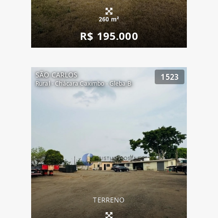
260 m²
R$ 195.000
SÃO CARLOS
1523
Rural - Chácara Caximbo - Gleba B
TERRENO